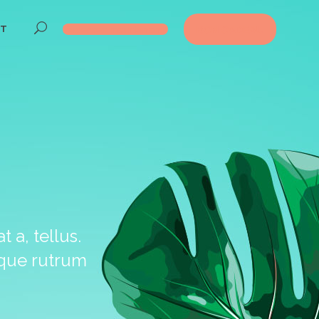
CT
Réservez maintenant!
BON CADEAU
 a, tellus.
sque rutrum