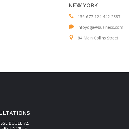
NEW YORK
156-677-124-442-2887
infoyoga@business.com
84 Main Collins Street
ULTATIONS
SSE BOULE 72,
LERS-LA-VILLE