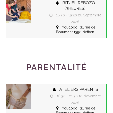
RITUEL REBOZO
(3HEURES)
16:30 - 19:30
26 Septembre
2026
Youdooo ,
31 rue de
Beaumont 1390 Nethen
PARENTALITÉ
ATELIERS PARENTS
18:30 - 21:30
10 Novembre
2026
Youdooo ,
31 rue de